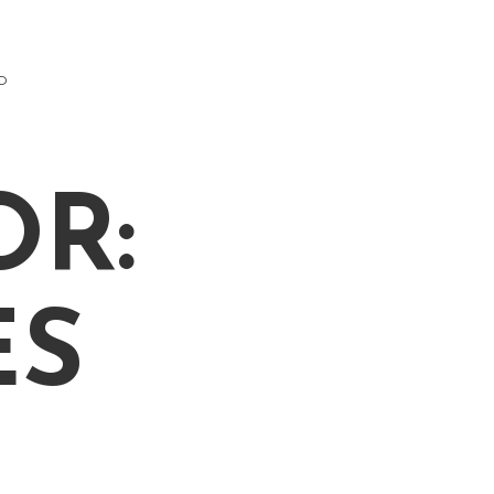
O
OR:
ES